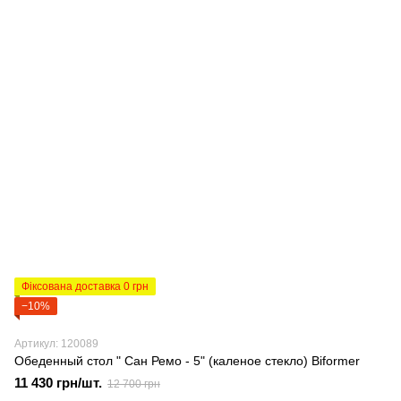
Фіксована доставка 0 грн
−10%
Артикул: 120089
Обеденный стол " Сан Ремо - 5" (каленое стекло) Biformer
11 430 грн/шт.
12 700 грн