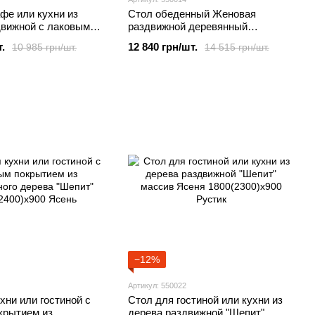
фе или кухни из
Стол обеденный Женовая
движной с лаковым
раздвижной деревянный
"Женова" Д900(1300)
Диаметр-1100(1600)мм Слоновая
.
12 840 грн/шт.
10 985 грн/шт.
14 515 грн/шт.
кость(пирти)
−12%
Артикул: 550022
хни или гостиной с
Стол для гостиной или кухни из
крытием из
дерева раздвижной "Шепит"