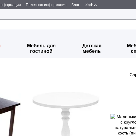
Укр
Рус
 информация
Полезная информация
Блог
я
Мебель для
Детская
Меб
гостиной
мебель
с
Со