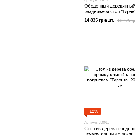
Обеденный деревянны
раздвижной стол "Гирне
столешницей овальной
14 835 грн/шт.
16 770 г
двух ножках
−12%
Артикул: 550018
Стол из дерева обеден
прямоугольный с лаков