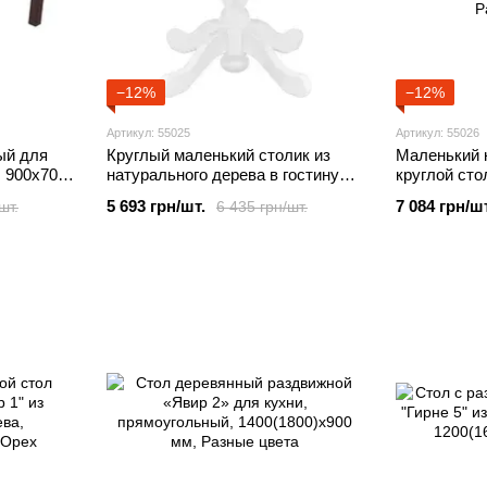
−12%
−12%
Артикул: 55025
Артикул: 55026
ый для
Круглый маленький столик из
Маленький к
, 900х700
натурального дерева в гостиную
круглой ст
или кухню "К-1" Диаметр-80 см
натурально
5 693 грн/шт.
7 084 грн/шт
шт.
6 435 грн/шт.
Белый
кость (пирт