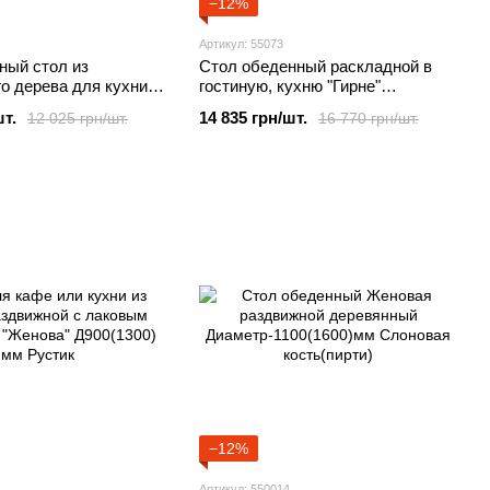
−12%
Артикул: 55073
ный стол из
Стол обеденный раскладной в
о дерева для кухни
гостиную, кухню "Гирне"
й «Явир 3»,
1800(2200)х940 мм, ДСП/дерево
шт.
14 835 грн/шт.
12 025 грн/шт.
16 770 грн/шт.
 Орехх750 мм
−12%
Артикул: 550014