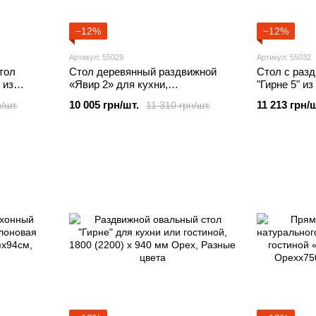
−12%
−12%
Артикул: 55029
Артикул: 55032
тол
Стол деревянный раздвижной
Стол с раз
 из
«Явир 2» для кухни,
"Гирне 5" и
прямоугольный, 1400(1800)х900
1200(1600)
10 005 грн/шт.
11 213 грн/ш
/шт.
11 310 грн/шт.
х
мм