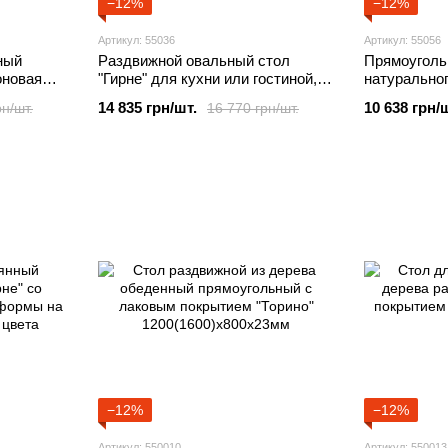
−12%
−12%
Артикул: 55036
Артикул: 55056
ный
Раздвижной овальный стол
Прямоуголь
оновая
"Гирне" для кухни или гостиной,
натуральног
94см
1800 (2200) х 940 мм Орех
или гостино
14 835 грн/шт.
10 638 грн/
рн/шт.
16 770 грн/шт.
1200(1600)
−12%
−12%
Артикул: 550010
Артикул: 550013