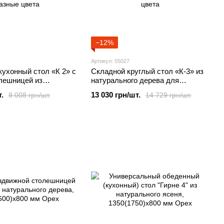
−12%
Артикул: 55027
ухонный стол «К 2» с
Складной круглый стол «К-3» из
олешницей из
натурального дерева для
го дерева Слоновая
маленькой кухни Слоновая кость
.
13 030 грн/шт.
8 008 грн/шт.
14 729 грн/шт.
и) Диаметр-94см
(пирти) 940 (1290мм)