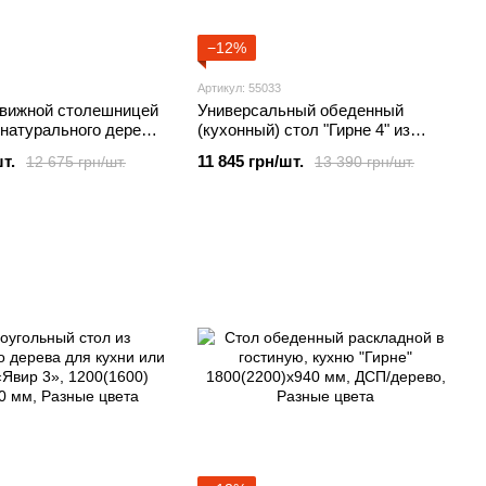
−12%
Артикул: 55033
движной столешницей
Универсальный обеденный
з натурального дерева,
(кухонный) стол "Гирне 4" из
х800 мм Орех
натурального ясеня,
т.
11 845 грн/шт.
12 675 грн/шт.
13 390 грн/шт.
1350(1750)х800 мм Орех