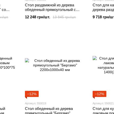
й
Стол раздвижной из дерева
Стол для ка
" со
обеденный прямоугольный с
дерева раз
 формы на
лаковым покрытием "Торино"
покрытием 
12 248 грн/шт.
9 718 грн/шт
рн/шт.
13 845 грн/шт.
1200(1600)х800х23мм
мм Рустик
−12%
−12%
Артикул: 550019
Артикул: 550021
ный
Стол обеденный из дерева
Стол для ку
ым
прямоугольный "Бергамо"
лаковым по