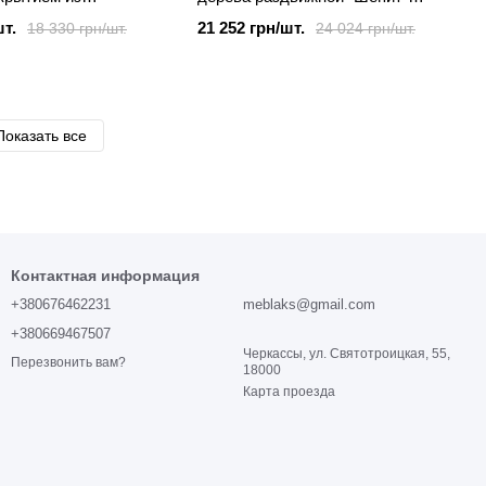
о дерева "Шепит"
массив Ясеня 1800(2300)х900
шт.
21 252 грн/шт.
18 330 грн/шт.
24 024 грн/шт.
х900 Ясень
Рустик
Показать все
Контактная информация
+380676462231
meblaks@gmail.com
+380669467507
Черкассы, ул. Святотроицкая, 55,
Перезвонить вам?
18000
Карта проезда