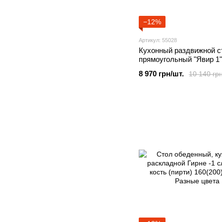
−12%
Артикул: 55028
Кухонный раздвижной с
прямоугольный "Явир 1"
натурального дерева,
8 970 грн/шт.
10 140 грн
1200(1600)х750 мм Оре