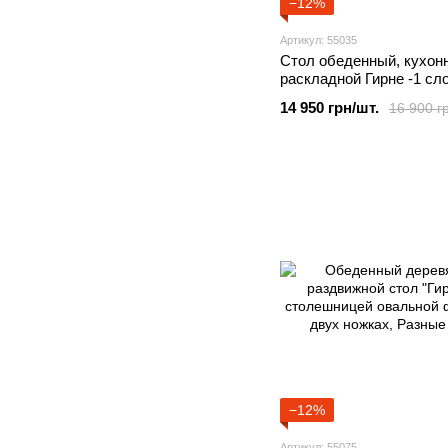
−12%
Артикул: 55035
Стол обеденный, кухон
раскладной Гирне -1 сл
кость (пирти) 160(200)х
14 950 грн/шт.
16 900 г
−12%
Артикул: 55075