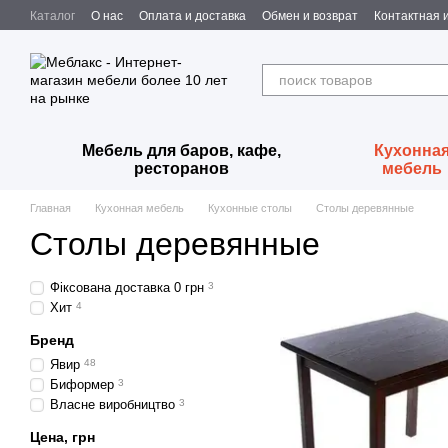
Перейти к основному контенту
Каталог
О нас
Оплата и доставка
Обмен и возврат
Контактная
Мебель для баров, кафе,
Кухонна
ресторанов
мебель
Главная
Кухонная мебель
Кухонные столы
Столы деревянные
Столы деревянные
Фіксована доставка 0 грн
3
Хит
4
Бренд
Явир
48
Биформер
3
Власне виробництво
3
Цена, грн