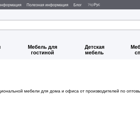
Укр
Рус
 информация
Полезная информация
Блог
я
Мебель для
Детская
Меб
гостиной
мебель
с
циональной мебели для дома и офиса от производителей по оптов