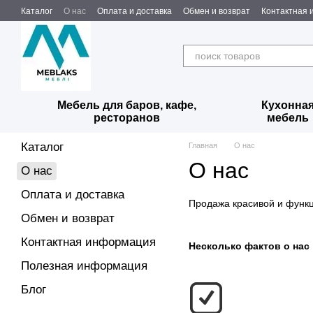
Перейти к основному контенту
Каталог
О нас
Оплата и доставка
Обмен и возврат
Контактная
Мебель для баров, кафе,
Кухонна
ресторанов
мебель
Каталог
Главная
О нас
О нас
О нас
Оплата и доставка
Продажа красивой и функ
Обмен и возврат
Контактная информация
Несколько фактов о нас
Полезная информация
Блог