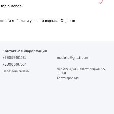
 все о мебели!
чеством мебели, и уровнем сервиса. Оцените
Контактная информация
+380676462231
meblaks@gmail.com
+380669467507
Черкассы, ул. Святотроицкая, 55,
Перезвонить вам?
18000
Карта проезда