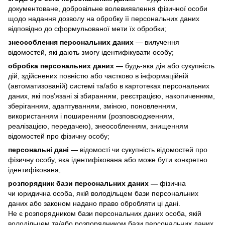
документоване, добровільне волевиявлення фізичної особи
щодо надання дозволу на обробку її персональних даних
відповідно до сформульованої мети їх обробки;
знеособлення персональних даних
— вилучення
відомостей, які дають змогу ідентифікувати особу;
обробка персональних даних —
будь-яка дія або сукупність
дій, здійснених повністю або частково в інформаційній
(автоматизованій) системі та/або в картотеках персональних
даних, які пов’язані зі збиранням, реєстрацією, накопиченням,
зберіганням, адаптуванням, зміною, поновленням,
використанням і поширенням (розповсюдженням,
реалізацією, передачею), знеособленням, знищенням
відомостей про фізичну особу;
персональні дані —
відомості чи сукупність відомостей про
фізичну особу, яка ідентифікована або може бути конкретно
ідентифікована;
розпорядник бази персональних даних —
фізична
чи юридична особа, якій володільцем бази персональних
даних або законом надано право обробляти ці дані.
Не є розпорядником бази персональних даних особа, якій
володільцем та/або розпорядником бази персональних даних