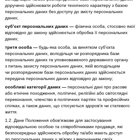
доручено здійснювати роботи технічного характеру з базою
персональних даних без доступу до змісту персональних
даних;
суб’єкт персональних даних —
фізична особа, стосовно якої
відповідно до закону здійснюється обробка її персональних
даних;
третя особа —
будь-яка особа, за винятком суб’єкта
персональних даних, володільця чи розпорядника бази
персональних даних та уповноваженого державного органу
з питань захисту персональних даних, якій володільцем
чи розпорядником бази персональних даних здійснюється
передача персональних даних відповідно до закону;
особливі категорії даних —
персональні дані про расове
або етнічне походження, політичні, релігійні або світоглядні
переконання, членство в політичних партіях та професійних
спілках, а також даних, що стосуються здоров’я чи статевого
життя.
1.2. Дане Положення обов’язкове для застосування
відповідальною особою та співробітниками продавця, які
безпосередньо здійснюють обробку та/або мають доступ
до персональних даних у зв’язку з виконанням своїх