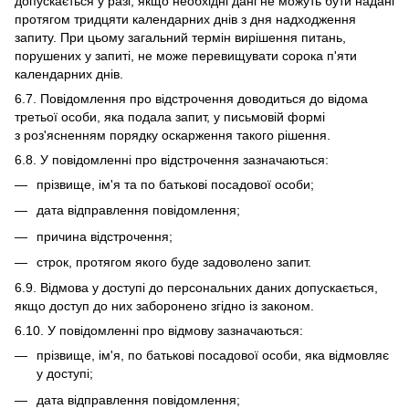
допускається у разі, якщо необхідні дані не можуть бути надані
протягом тридцяти календарних днів з дня надходження
запиту. При цьому загальний термін вирішення питань,
порушених у запиті, не може перевищувати сорока п'яти
календарних днів.
6.7. Повідомлення про відстрочення доводиться до відома
третьої особи, яка подала запит, у письмовій формі
з роз'ясненням порядку оскарження такого рішення.
6.8. У повідомленні про відстрочення зазначаються:
прізвище, ім'я та по батькові посадової особи;
дата відправлення повідомлення;
причина відстрочення;
строк, протягом якого буде задоволено запит.
6.9. Відмова у доступі до персональних даних допускається,
якщо доступ до них заборонено згідно із законом.
6.10. У повідомленні про відмову зазначаються:
прізвище, ім'я, по батькові посадової особи, яка відмовляє
у доступі;
дата відправлення повідомлення;