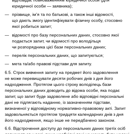
юридичної особи — заявника);
прізвище, ім'я та по батькові, а також інші відомості,
що дають змогу ідентифікувати фізичну особу, стосовно
якої робиться запит;
відомості про базу персональних даних, стосовно якої
подається запит, чи відомості про володільця
чи розпорядника цієї бази персональних даних;
перелік персональних даних, що запитуються;
мета та/або правові підстави для запиту.
6.5. Строк вивчення запиту на предмет його задоволення
не може перевищувати десяти робочих днів з дня його
надходження. Протягом цього строку володілець бази
персональних даних доводить до відома особи, яка подає
запит, що запит буде задоволене або відповідні персональні
дані не підлягають наданню, із зазначенням підстави,
визначеної у відповідному нормативно-правовому акті. Запит
задовольняється протягом тридцяти календарних днів з дня
його надходження, якщо інше не передбачено законом.
6.6. Відстрочення доступу до персональних даних третіх осіб