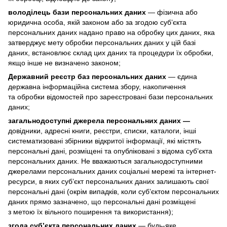
володілець бази персональних даних
— фізична або
юридична особа, якій законом або за згодою суб’єкта
персональних даних надано право на обробку цих даних, яка
затверджує мету обробки персональних даних у цій базі
даних, встановлює склад цих даних та процедури їх обробки,
якщо інше не визначено законом;
Державний реєстр баз персональних даних
— єдина
державна інформаційна система збору, накопичення
та обробки відомостей про зареєстровані бази персональних
даних;
загальнодоступні джерела персональних даних —
довідники, адресні книги, реєстри, списки, каталоги, інші
систематизовані збірники відкритої інформації, які містять
персональні дані, розміщені та опубліковані з відома суб’єкта
персональних даних. Не вважаються загальнодоступними
джерелами персональних даних соціальні мережі та інтернет-
ресурси, в яких суб’єкт персональних даних залишають свої
персональні дані (окрім випадків, коли суб’єктом персональних
даних прямо зазначено, що персональні дані розміщені
з метою їх вільного поширення та використання);
згода суб’єкта персональних даних
— будь-яке