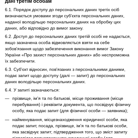
дані третім особам
6.1. Порядок доступу до персональних даних третіх осіб
визначається умовами згоди суб'єкта персональних даних,
наданої володільцю персональних даних на обробку цих
даних, або відповідно до вимог закону.
6.2. Доступ до персональних даних третій особі не надається,
якщо зазначена особа відмовляється взяти на себе
зобов'язання щодо забезпечення виконання вимог Закону
України «Про захист персональних даних» або неспроможна
їх забезпечити.
6.3. Суб'єкт відносин, пов'язаних з персональними даними,
подає запит щодо доступу (далі — запит) до персональних
даних володільцю персональних даних.
6.4. У запиті зазначаються:
прізвище, ім'я та по батькові, місце проживання (місце
перебування) і реквізити документа, що посвідчує фізичну
особу, яка подає запит (для фізичної особи — заявника);
найменування, місцезнаходження юридичної особи, яка
подає запит, посада, прізвище, ім'я та по батькові особи,
яка засвідчує запит; підтвердження того, що зміст запиту
відповідає повноваженням юридичної особи (для