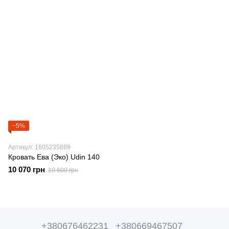
−5%
Артикул: 1605235889
Кровать Ева (Эко) Udin 140
10 070 грн
10 600 грн
+380676462231
+380669467507