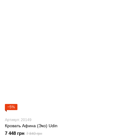
−5%
Артикул: 20149
Кровать Афина (Эко) Udin
7 448 грн
7 840 грн