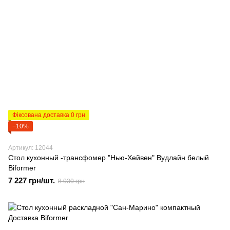
Фіксована доставка 0 грн
−10%
Артикул: 12044
Стол кухонный -трансфомер "Нью-Хейвен" Вудлайн белый
Biformer
7 227 грн/шт.
8 030 грн