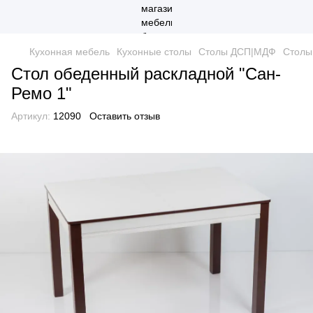
Кухонная мебель
Кухонные столы
Столы ДСП|МДФ
Столы
Стол обеденный раскладной "Сан-
Ремо 1"
Артикул:
12090
Оставить отзыв