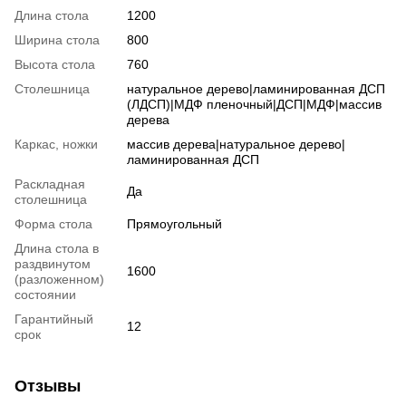
Длина стола
1200
Ширина стола
800
Высота стола
760
Столешница
натуральное дерево|ламинированная ДСП
(ЛДСП)|МДФ пленочный|ДСП|МДФ|массив
дерева
Каркас, ножки
массив дерева|натуральное дерево|
ламинированная ДСП
Раскладная
Да
столешница
Форма стола
Прямоугольный
Длина стола в
раздвинутом
1600
(разложенном)
состоянии
Гарантийный
12
срок
Отзывы