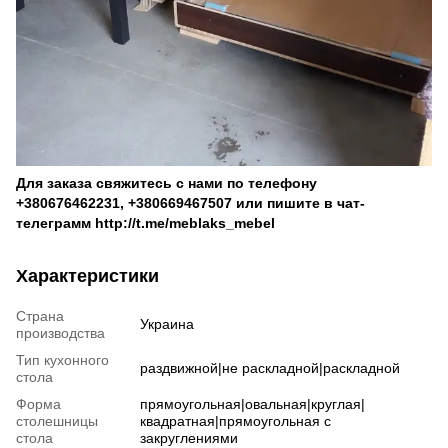
Для заказа свяжитесь с нами по телефону
+380676462231
,
+380669467507
или пишите в чат-
телеграмм
http://t.me/meblaks_mebel
Характеристики
Страна
Украина
производства
Тип кухонного
раздвижной|не раскладной|раскладной
стола
Форма
прямоугольная|овальная|круглая|
столешницы
квадратная|прямоугольная с
стола
закруглениями