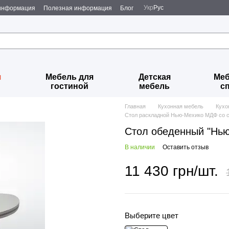
Укр
Рус
 информация
Полезная информация
Блог
я
Мебель для
Детская
Меб
гостиной
мебель
с
Главная
Кухонная мебель
Кухо
Стол раскладной Нью-Мехико МДФ со с
Стол обеденный "Нь
В наличии
Оставить отзыв
11 430 грн/шт.
Выберите цвет