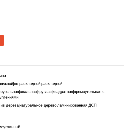
ина
вижной|не раскладной|раскладной
оугольная|овальная|круглая|квадратная|прямоугольная с
углениями
ив дерева|натуральное дерево|ламинированная ДСП
моугольный