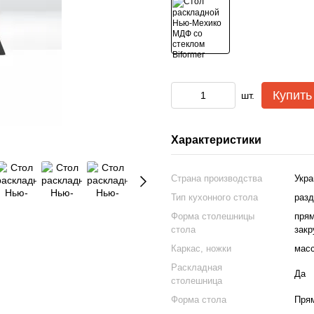
Купить
шт.
Характеристики
Страна производства
Укра
Тип кухонного стола
разд
Форма столешницы
прям
стола
закр
Каркас, ножки
масс
Раскладная
Да
столешница
Форма стола
Пря