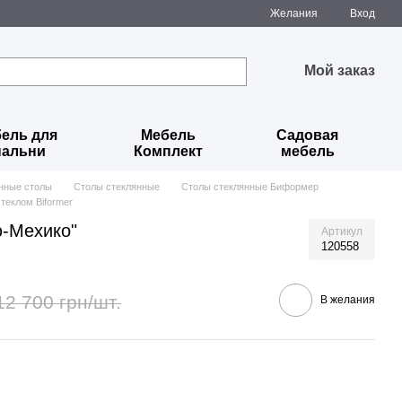
Желания
Вход
Мой заказ
ель для
Мебель
Садовая
пальни
Комплект
мебель
нные столы
Столы стеклянные
Столы стеклянные Биформер
теклом Biformer
ю-Мехико"
Артикул
120558
12 700 грн/шт.
В желания