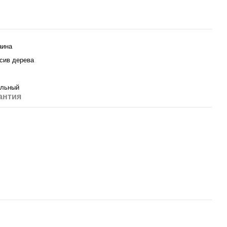
аина
сив дерева
льный
антия