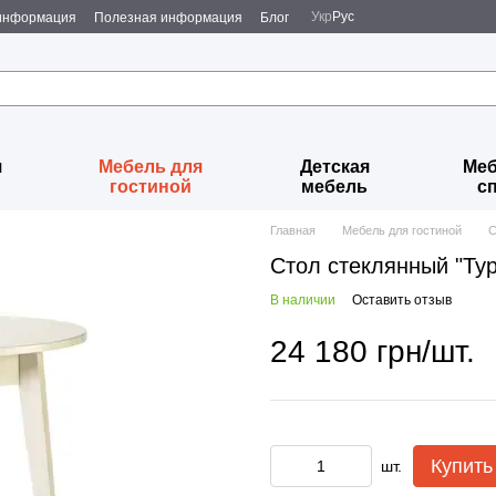
Укр
Рус
 информация
Полезная информация
Блог
я
Мебель для
Детская
Меб
гостиной
мебель
с
Главная
Мебель для гостиной
С
Стол стеклянный "Ту
В наличии
Оставить отзыв
24 180 грн/шт.
Купить
шт.