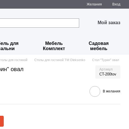
Желания
Вход
Мой заказ
ель для
Мебель
Садовая
пальни
Комплект
мебель
толы для гостиной
Столы для гостиной TM Oleksenko
Стол "Турин" овал
рин" овал
Артикул
CT-200tov
В желания