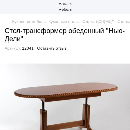
Кухонная мебель
Кухонные столы
Столы ДСП|МДФ
Столы
Стол-трансформер обеденный "Нью-
Дели"
Артикул:
12041
Оставить отзыв