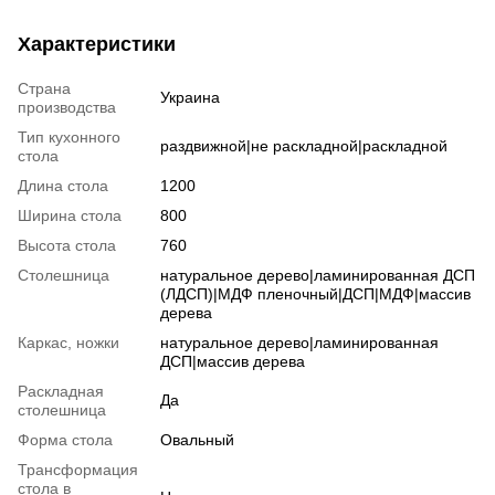
Характеристики
Страна
Украина
производства
Тип кухонного
раздвижной|не раскладной|раскладной
стола
Длина стола
1200
Ширина стола
800
Высота стола
760
Столешница
натуральное дерево|ламинированная ДСП
(ЛДСП)|МДФ пленочный|ДСП|МДФ|массив
дерева
Каркас, ножки
натуральное дерево|ламинированная
ДСП|массив дерева
Раскладная
Да
столешница
Форма стола
Овальный
Трансформация
стола в