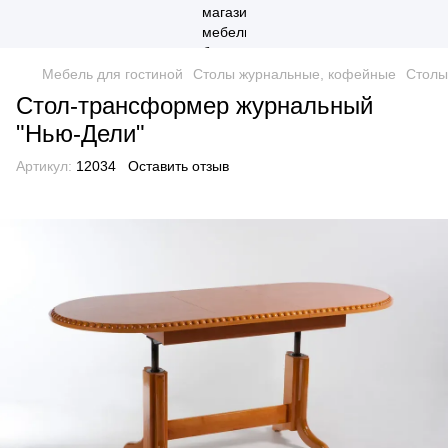
Мебель для гостиной
Столы журнальные, кофейные
Столы
Стол-трансформер журнальный
"Нью-Дели"
Артикул:
12034
Оставить отзыв