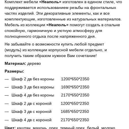
Комплект мебели
«Неаполь»
изготовлен в едином стиле, что
поддерживается использованием резьбы на фронтальных
частях изделий. Эти декоративные элементы, как и все
комплектующие, изготовленные из натуральных материалов.
Мебель из коллекции
«Неаполь»
помогут создать в спальне
спокойную, гармоничную и уютную атмосферу для
полноценного отдыха после напряженного дня.
Не забывайте о возможности купить любой предмет
(модуль) из коллекции корпусной мебели отдельно, и
получить таким образом нужное Вам сочетание!
Материал:
дерево
Размеры:
Шкаф 2 дв без короны 1200*650*2350
Шкаф 3 дв без короны 1690*650*2350
Шкаф 4 дв без короны 2170*650*2350
Шкаф 2 дв с короной 1200*650*2350
Шкаф 3 дв с короной 1685*650*2350
Шкаф 4 дв с короной 2170*650*2350
Цвет:
каштан, махонь, орех, темный орех, белый, молоко,