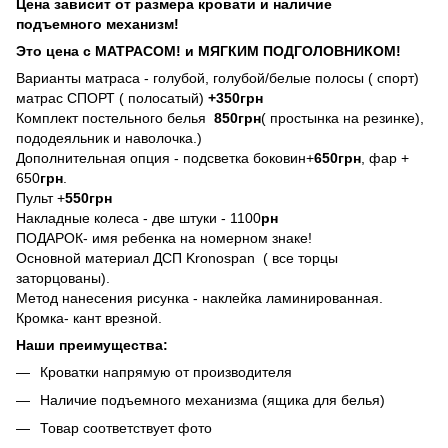
Цена зависит от размера кровати и наличие
подъемного механизм!
Это цена с МАТРАСОМ! и МЯГКИМ ПОДГОЛОВНИКОМ!
Варианты матраса - голубой, голубой/белые полосы ( спорт)
матрас СПОРТ ( полосатый)
+350грн
Комплект постельного белья
850грн
( простынка на резинке),
пододеяльник и наволочка.)
Дополнительная опция - подсветка боковин+
650грн
, фар +
650
грн
.
Пульт +
550грн
Накладные колеса - две штуки - 1100
рн
ПОДАРОК- имя ребенка на номерном знаке!
Основной материал ДСП Kronospan ( все торцы
заторцованы).
Метод нанесения рисунка - наклейка ламинированная.
Кромка- кант врезной.
Наши преимущества:
Кроватки напрямую от производителя
Наличие подъемного механизма (ящика для белья)
Товар соответствует фото