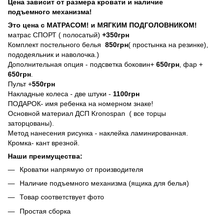
Цена зависит от размера кровати и наличие
подъемного механизма!
Это цена с МАТРАСОМ! и МЯГКИМ ПОДГОЛОВНИКОМ!
матрас СПОРТ ( полосатый)
+350грн
Комплект постельного белья
850грн
( простынка на резинке),
пододеяльник и наволочка.)
Дополнительная опция - подсветка боковин+
650грн
, фар +
650грн
.
Пульт +
550грн
Накладные колеса - две штуки -
1100грн
ПОДАРОК- имя ребенка на номерном знаке!
Основной материал ДСП Kronospan ( все торцы
заторцованы).
Метод нанесения рисунка - наклейка ламинированная.
Кромка- кант врезной.
Наши преимущества:
Кроватки напрямую от производителя
Наличие подъемного механизма (ящика для белья)
Товар соответствует фото
Простая сборка