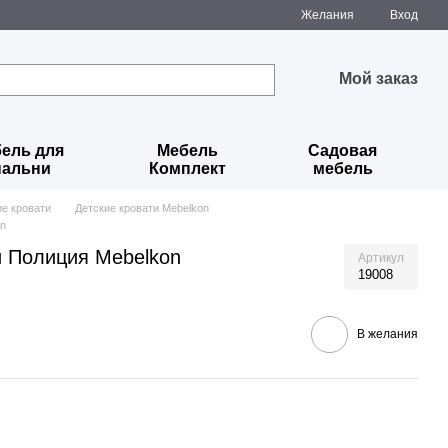
Желания
Вход
Мой заказ
ель для
Мебель
Садовая
пальни
Комплект
мебель
ие кровати
Детские кровати Mebelkon
on
 Полиция Mebelkon
Артикул
19008
В желания