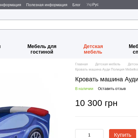
Укр
Рус
 информация
Полезная информация
Блог
я
Мебель для
Детская
Меб
гостиной
мебель
с
Главная
Детская мебель
Детск
Кровать машина Ауди Полиция Mebelk
Кровать машина Ауди
В наличии
Оставить отзыв
10 300 грн
Купить