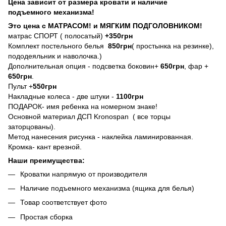
Цена зависит от размера кровати и наличие
подъемного механизма!
Это цена с МАТРАСОМ! и МЯГКИМ ПОДГОЛОВНИКОМ!
матрас СПОРТ ( полосатый)
+350грн
Комплект постельного белья
850грн
( простынка на резинке),
пододеяльник и наволочка.)
Дополнительная опция - подсветка боковин+
650грн
, фар +
650грн
.
Пульт +
550грн
Накладные колеса - две штуки -
1100грн
ПОДАРОК- имя ребенка на номерном знаке!
Основной материал ДСП Kronospan ( все торцы
заторцованы).
Метод нанесения рисунка - наклейка ламинированная.
Кромка- кант врезной.
Наши преимущества:
Кроватки напрямую от производителя
Наличие подъемного механизма (ящика для белья)
Товар соответствует фото
Простая сборка