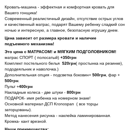
Кровать-машина - эффектная и комфортная кровать для
Вашего гонщика!
Современный реалистичный дизайн, отсутствие острых углов
и качественный матрас, подарят Вашему ребенку сладкий сон
ночью и интересную, а главное, безопасную игрушку днем.
Цена зависит от размера кровати и наличие
подъемного механизма!
Это цена с МАТРАСОМ! и МЯГКИМ ПОДГОЛОВНИКОМ!
матрас СПОРТ ( полосатый)
+350грн
Комплект постельного белья
520грн
( простынка на резинке),
пододеяльник и наволочка.)
Дополнительная опция - подсветка боковин+
500грн
, фар +
500грн
.
Пульт +
400грн
Накладные колеса - две штуки -
800грн
ПОДАРОК- имя ребенка на номерном знаке!
Основной материал ДСП Kronospan ( все торцы
заторцованы).
Метод нанесения рисунка - наклейка ламинированная.
Кромка- кант врезной.
Наши преимущества: