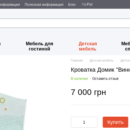
Укр
Рус
 информация
Полезная информация
Блог
я
Мебель для
Детская
Меб
гостиной
мебель
с
Главная
Детская мебель
Детск
Кроватка Домик "Вин
В наличии
Оставить отзыв
7 000 грн
Купить