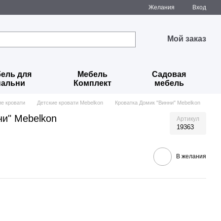
Желания
Вход
Мой заказ
ель для
Мебель
Садовая
пальни
Комплект
мебель
ие кровати
Детские кровати Mebelkon
Кроватка Домик "Винни" Mebelkon
ни" Mebelkon
Артикул
19363
В желания