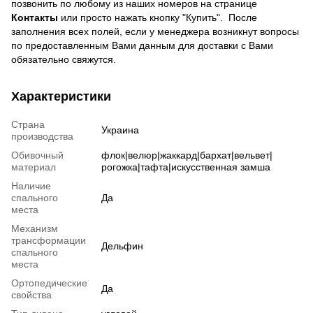
позвонить по любому из наших номеров на странице
Контакты
или просто нажать кнопку "Купить". После
заполнения всех полей, если у менеджера возникнут вопросы
по предоставленным Вами данным для доставки с Вами
обязательно свяжутся.
Характеристики
Страна
Украина
производства
Обивочный
флок|велюр|жаккард|бархат|вельвет|
материал
рогожка|тафта|искусственная замша
Наличие
спального
Да
места
Механизм
трансформации
Дельфин
спального
места
Ортопедические
Да
свойства