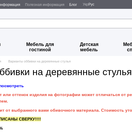
Укр
Рус
 информация
Полезная информация
Блог
я
Мебель для
Детская
Меб
гостиной
мебель
с
я
Варианты оббивки на деревянные стулья
ббивки на деревянные стулья
посмотреть
 или оттенок изделия на фотографии может отличаться от ре
лем.
ит от выбранного вами обивочного материала. Стоимость ут
ИСАНЫ СВЕРХУ!!!!
0%