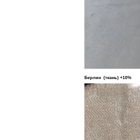
Бер
лин (ткань) +10%