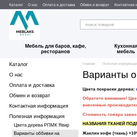
Перейти к основному контенту
Каталог
О нас
Оплата и доставка
Обмен и возврат
Контактная
Мебель для баров, кафе,
Кухонна
ресторанов
мебель
Каталог
Главная
Полезная информаци
Варианты о
О нас
Оплата и доставка
Цвета покраски дерева:
Обмен и возврат
Обратите внимание! Цвет
внесенные производите
Контактная информация
Стоимость товара завис
Полезная информация
НАЗВАНИЯ ТКАНЕЙ ПОДП
Цвета дерева РПМК Явир
Жаклин кофе (ткань) +1
Варианты оббивки на