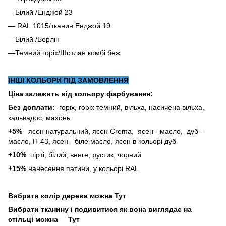
—Білий /Енджой 23
— RAL 1015/тканин Енджой 19
—Білий /Берлін
—Темний горіх/Шотлан комбі беж
ІНШІ КОЛЬОРИ ПІД ЗАМОВЛЕННЯ
Ціна залежить від кольору фарбування:
Без доплати:
горіх, горіх темний, вільха, насичена вільха,
кальвадос, махонь
+5%
ясен натуральний, ясен Crema, ясен - масло, дуб -
масло, П-43, ясен - біле масло, ясен в кольорі дуб
+10%
пірті, білий, венге, рустик, чорний
+15%
нанесення патини, у кольорі RAL
Вибрати колір дерева можна
Тут
Вибрати тканину і подивитися як вона виглядає на
стільці можна
Тут