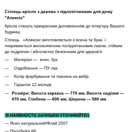
Стілець-крісло з дерева з підлокітниками для дому
"Алексіс"
Крісла стануть прекрасним доповненням до інтер'єру Вашого
будинку.
Стілець «Алексис виготовляється з ясена та бука і
покриваються високоякісним поліуритановим лаком, стійким
до подряпин і абсолютно безпечним для здоров'я.
Матеріал ― ясен, бук
Оздоблення ― ПУ лак
Колір фарбування та тканина на вибір
Гарантія 12 місяців
Розміри: Висота каркаса ― 770 мм, Висота сидіння ―
470 мм, Глибина ― 600 мм, Ширина ― 580 мм
В НАЯВНОСТІ( ЗАЛИШКИ УТОЧНЮЙТЕ!)
— Ясен натуральний/Флай 2207
— Пірті/Дейзі 88