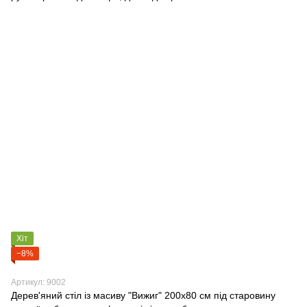
Хіт
−8%
Артикул: 9002
Дерев'яний стіл із масиву "Вижиг" 200х80 см під старовину