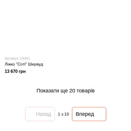
Артикул: 19401
Ліжко "Соті" Шервуд
13 670 грн
Показати ще 20 товарів
Назад
Вперед
1
з 10