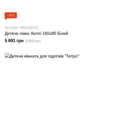
−5%
Артикул: ФБЛ160БЛ
Дитяче ліжко Хеппі 160x80 Білий
5 691 грн
5 990 грн