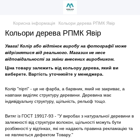
Корисна інформація
Кольори дерева РПМК Явір
Кольори дерева РПМК Явір
Увага! Колір або відтінок виробу на фотографії може
відрізнятися від реального. Магазин не несе
відповідальності за зміни внесених виробником.
Ціна товару залежить від кольору дерева, який ви
виберете. Вартість уточнюйте у менеджера.
Колір "пірті" - це не фарба, а барвник, який не закриває, а
навпаки виділяє структуру деревини. Деревина має
індивідуальну структуру, щільність, рельєф тощо.
Витяг із ГОСТ 19917-93 - "У виробах з натуральної деревини в
залежності від структури волокон, щільності можуть бути
розбіжності у відтінках, які не надають правина рекламацію та
не являються дефектом Товару."