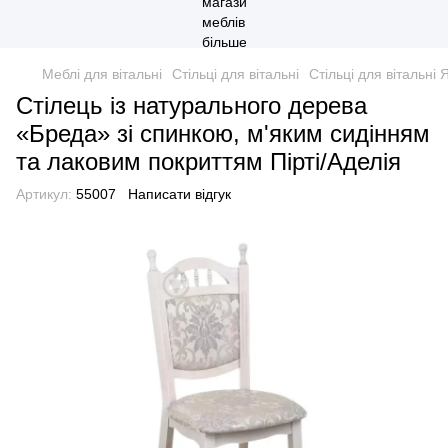
Меблі для вітальні
Стільці для вітальні
Стільці для вітальні 
Стілець із натурального дерева
«Бреда» зі спинкою, м'яким сидінням
та лаковим покриттям Пірті/Аделія
Артикул:
55007
Написати відгук