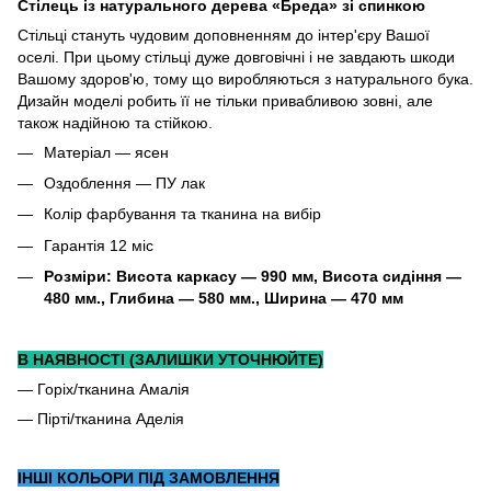
Стілець із натурального дерева «Бреда» зі спинкою
Стільці стануть чудовим доповненням до інтер'єру Вашої
оселі. При цьому стільці дуже довговічні і не завдають шкоди
Вашому здоров'ю, тому що виробляються з натурального бука.
Дизайн моделі робить її не тільки привабливою зовні, але
також надійною та стійкою.
Матеріал ― ясен
Оздоблення ― ПУ лак
Колір фарбування та тканина на вибір
Гарантія 12 міс
Розміри: Висота каркасу ― 990 мм, Висота сидіння ―
480 мм., Глибина ― 580 мм., Ширина ― 470 мм
В НАЯВНОСТІ (ЗАЛИШКИ УТОЧНЮЙТЕ)
― Горіх/тканина Амалія
― Пірті/тканина Аделія
ІНШІ КОЛЬОРИ ПІД ЗАМОВЛЕННЯ