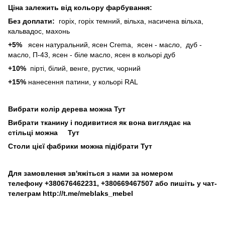
Ціна залежить від кольору фарбування:
Без доплати:
горіх, горіх темний, вільха, насичена вільха,
кальвадос, махонь
+5%
ясен натуральний, ясен Crema, ясен - масло, дуб -
масло, П-43, ясен - біле масло, ясен в кольорі дуб
+10%
пірті, білий, венге, рустик, чорний
+15%
нанесення патини, у кольорі RAL
Вибрати колір дерева можна
Тут
Вибрати тканину і подивитися як вона виглядає на
стільці можна
Тут
Столи цієї фабрики можна підібрати
Тут
Для замовлення зв'яжіться з нами за номером
телефону
+380676462231
,
+380669467507
або пишіть у чат-
телеграм
http://t.me/meblaks_mebel