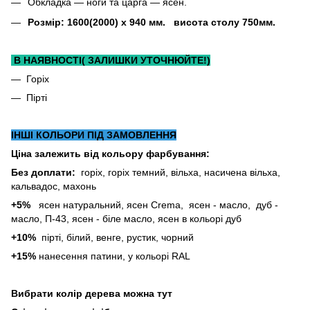
Обкладка ― ноги та царга ― ясен.
Розмір: 1600(2000) х 940 мм. висота столу 750мм.
В НАЯВНОСТІ( ЗАЛИШКИ УТОЧНЮЙТЕ!)
— Горіх
— Пірті
ІНШІ КОЛЬОРИ ПІД ЗАМОВЛЕННЯ
Ціна залежить від кольору фарбування:
Без доплати:
горіх, горіх темний, вільха, насичена вільха,
кальвадос, махонь
+5%
ясен натуральний, ясен Crema, ясен - масло, дуб -
масло, П-43, ясен - біле масло, ясен в кольорі дуб
+10%
пірті, білий, венге, рустик, чорний
+15%
нанесення патини, у кольорі RAL
Вибрати колір дерева можна
тут