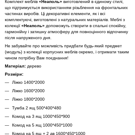
Комплект меблів
«Неаполь»
виготовлений в єдиному стилі,
що підтримується використанням різьблення на фронтальних
частинах виробів. Ці декоративні елементи, як і всі
комплектуючі, виготовлені з натуральних матеріалів. Меблі з
колекції
«Неаполь»
допоможуть створити в спальні спокійну,
гармонійну і затишну атмосферу для повноцінного відпочинку
після напруженого дня.
Не забувайте про можливість придбати будь-який предмет
(модуль) з колекції корпусних меблів окремо, і отримати таким
чином потрібну Вам поєднання!
Матеріал:
дерево
Розміри:
Ліжко 1400*2000
Ліжко 1600*2000
Ліжко 1800*2000
Тумба 2 ящ 500*400*480
Комод на 3 ящ 1000*450*900
Комод на 5 ящ 1000*450*1000
Комод на 5 ящ + 2 дв 1600*450*1000