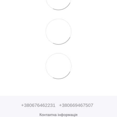
+380676462231
+380669467507
Контактна інформація