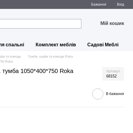
Бажання
Вхід
Мій кошик
ля спальні
Комплект меблів
Садові Меблі
афи та комоди
Тумби, шафи та комоди Roka
750 Roka
 тумба 1050*400*750 Roka
Артикул
68152
В бажання