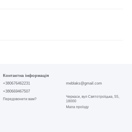
Контактна інформація
+380676462231
meblaks@gmail.com
+380669467507
Черкаси, вул Святотроїцька, 55,
Передзвонити вам?
18000
Мапа проїзду