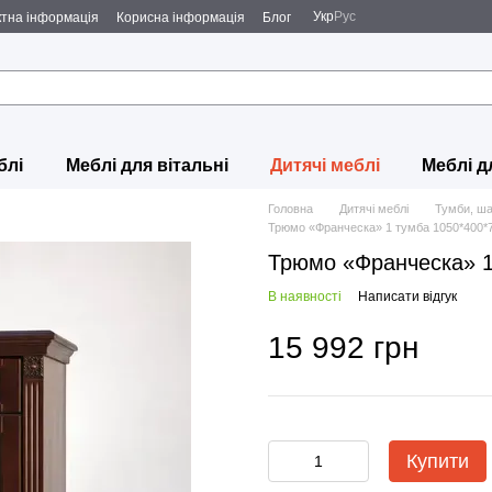
Укр
Рус
ктна інформація
Корисна інформація
Блог
блі
Меблі для вітальні
Дитячі меблі
Меблі д
Головна
Дитячі меблі
Тумби, ш
Трюмо «Франческа» 1 тумба 1050*400*
Трюмо «Франческа» 1
В наявності
Написати відгук
15 992 грн
Купити