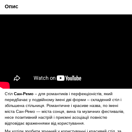
Опис
Стіл
Сан-Ремо
– для романтиків і перфекціоністів, який
передбачає у подвійному імені дві форми – складений стіл і
збільшена стільниця. Романтичне і красиве назва, по імені
міста Сан-Ремо — міста сонця, вина та музичних фестивалів,
несе позитивний настрій і приємні асоціації повністю
відповідає враженнями від користування.
Ми хотіли зробити зручний у користуванні і красивий стіл, за