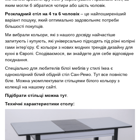
яким могли б зібратися чотири або шість чоловік.
Розкладний стіл на 4 та 6 чоловік
– це найпоширеніший
варіант пошуку, який оптимально задовольняє потреби
більшості покупців.
Ми вибрали кольори, які з нашого досвіду найчастіше
запитують і купують, які універсально підходять під різні колірні
гами інтер'єру. Є кольори з нових модних трендів дизайну для
кухні в Європі. Сподіваємося, ви знайдете для себе відповідне
поєднання.
Спеціально для любителів білої меблів у стилі Ікеа є
одноколірний білий обідній стіл Сан-Ремо. Тут все повністю
біле. Можна укомплектувати стільцями білого кольору з
колекції на нашому сайті.
Підібрати стільці можна
тут
.
Технічні характеристики столу: