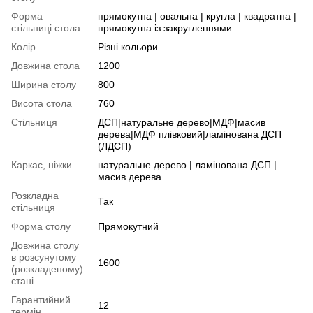
Форма
прямокутна | овальна | кругла | квадратна |
стільниці стола
прямокутна із закругленнями
Колір
Різні кольори
Довжина стола
1200
Ширина столу
800
Висота стола
760
Стільниця
ДСП|натуральне дерево|МДФ|масив
дерева|МДФ плівковий|ламінована ДСП
(ЛДСП)
Каркас, ніжки
натуральне дерево | ламінована ДСП |
масив дерева
Розкладна
Так
стільниця
Форма столу
Прямокутний
Довжина столу
в розсунутому
1600
(розкладеному)
стані
Гарантийний
12
термін