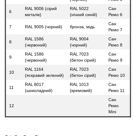
RAL 9006 (сірий
RAL 5022
Сан
6
металік)
(нічний синій)
Ремо 6
Сан
7
RAL 9005 (чорний)
бронза, мідь
Ремо 7
RAL 1586
RAL 9004
Сан
8
(червоний)
(чорний)
Ремо 8
RAL 1586
RAL 7023
Сан
9
(червоний)
(бетон сірий)
Ремо 9
RAL 1164
RAL 7023
Сан
10
(яскравий зелений)
(бетон сірий)
Ремо 10
RAL 8017
RAL 1013
Сан
11
(шоколадний)
(кремовий)
Ремо 11
Сан
12
Ремо
Mini