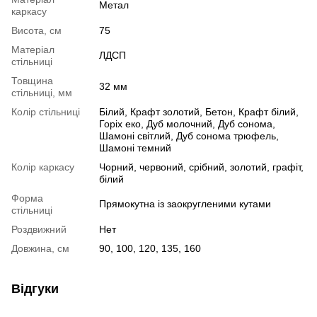
Метал
каркасу
Висота, см
75
Матеріал
ЛДСП
стільниці
Товщина
32 мм
стільниці, мм
Колір стільниці
Білий, Крафт золотий, Бетон, Крафт білий,
Горіх еко, Дуб молочний, Дуб сонома,
Шамоні світлий, Дуб сонома трюфель,
Шамоні темний
Колір каркасу
Чорний, червоний, срібний, золотий, графіт,
білий
Форма
Прямокутна із заокругленими кутами
стільниці
Роздвижний
Нет
Довжина, см
90, 100, 120, 135, 160
Відгуки