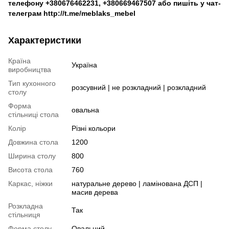
телефону
+380676462231
,
+380669467507
або пишіть у чат-
телеграм
http://t.me/meblaks_mebel
Характеристики
Країна
Україна
виробництва
Тип кухонного
розсувний | не розкладний | розкладний
столу
Форма
овальна
стільниці стола
Колір
Різні кольори
Довжина стола
1200
Ширина столу
800
Висота стола
760
Каркас, ніжки
натуральне дерево | ламінована ДСП |
масив дерева
Розкладна
Так
стільниця
Форма столу
Овальний