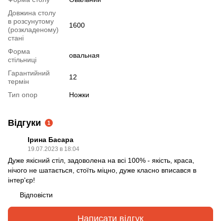
Довжина столу
в розсунутому
1600
(розкладеному)
стані
Форма
овальная
стільниці
Гарантийний
12
термін
Тип опор
Ножки
Відгуки
1
Ірина Басара
19.07.2023 в 18:04
Дуже якісний стіл, задоволена на всі 100% - якість, краса,
нічого не шатається, стоїть міцно, дуже класно вписався в
інтер'єр!
Відповісти
Написати відгук