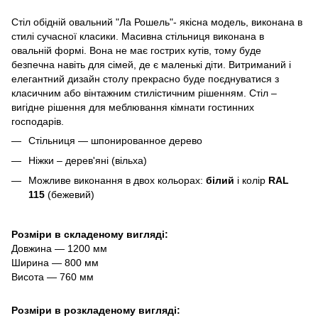
Стіл обідній овальний "Ла Рошель"- якісна модель, виконана в
стилі сучасної класики. Масивна стільниця виконана в
овальній формі. Вона не має гострих кутів, тому буде
безпечна навіть для сімей, де є маленькі діти. Витриманий і
елегантний дизайн столу прекрасно буде поєднуватися з
класичним або вінтажним стилістичним рішенням. Стіл –
вигідне рішення для меблювання кімнати гостинних
господарів.
Стільниця — шпонированное дерево
Ніжки – дерев'яні (вільха)
Можливе виконання в двох кольорах:
білий
і колір
RAL
115
(бежевий)
Розміри в складеному вигляді:
Довжина ― 1200 мм
Ширина ― 800 мм
Висота ― 760 мм
Розміри в розкладеному вигляді: