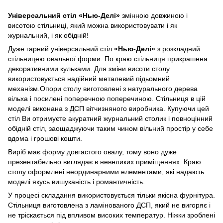
Універсальний стіл «Нью-Делі»
змінною довжиною і
висотою стільниці, який можна використовувати і як
журнальний, і як обідній!
Дуже гарний універсальний стіл
«Нью-Делі»
з розкладний
стільницею овальної форми. По краю стільниця прикрашена
декоративними кульками. Для зміни висоти столу
використовується надійний металевий підьомний
механізм.Опори столу виготовлені з натурального дерева
вільха і посилені поперечною поперечиною. Стільниця в цій
моделі виконана з ДСП вітчизняного виробника. Купуючи цей
стіл Ви отримуєте акуратний журнальний столик і повноцінний
обідній стіл, заощаджуючи таким чином вільний простір у себе
вдома і грошові кошти.
Виріб має форму довгастого овалу, тому воно дуже
презентабельно виглядає в невеликих приміщеннях. Краю
столу оформлені неординарними елементами, які надають
моделі якусь вишуканість і романтичність.
У процесі складання використовується тільки якісна фурнітура.
Стільниця виготовлена з ламінованого ДСП, який не вигоряє і
не тріскається під впливом високих температур. Ніжки зроблені