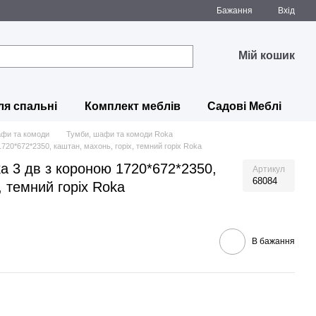
Бажання
Вхід
Мій кошик
ля спальні
Комплект меблів
Садові Меблі
афи та комоди
Тумби, шафи та комоди Roka
20*672*2350, каштан, махонь, горіх, темний горіх Roka
 3 дв з короною 1720*672*2350,
Артикул
68084
, темний горіх Roka
В бажання