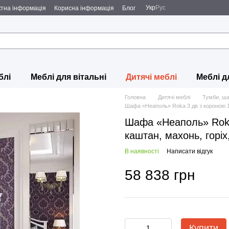
Укр
Рус
ктна інформація
Корисна інформація
Блог
блі
Меблі для вітальні
Дитячі меблі
Меблі д
Головна
Дитячі меблі
Тумби, ш
Шафа «Неаполь» Roka 3 дв з короною 17
Шафа «Неаполь» Roka
каштан, махонь, горіх
В наявності
Написати відгук
58 838 грн
Купити