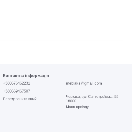
Контактна інформація
+380676462231
meblaks@gmail.com
+380669467507
Черкаси, вул Святотроїцька, 55,
Передзвонити вам?
18000
Мапа проїзду