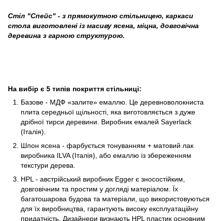
Стіл "Спейс" - з прямокутною стільницею, каркаси
стола виготовлені із масиву ясена, міцна, довговічна
деревина з гарною структурою.
На вибір є 5 типів покриття стільниці:
Базове - МДФ «залите» емаллю. Це деревноволокниста
плита середньої щільності, яка виготовляється з дуже
дрібної тирси деревини. Виробник емалей Sayerlack
(Італія).
Шпон ясена - фарбується тонуванням + матовий лак
виробника ILVA (Італія), або емаллю із збереженням
текстури дерева.
HPL - австрійський виробник Egger є зносостійким,
довговічним та простим у догляді матеріалом. Їх
багатошарова будова та матеріали, що використовуються
для їх виробництва, гарантують високу експлуатаційну
придатність. Дизайнери визнають HPL пластик основним