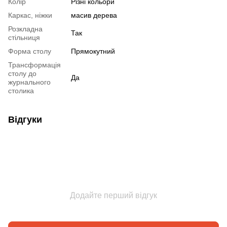
Колір
Різні кольори
Каркас, ніжки
масив дерева
Розкладна
Так
стільниця
Форма столу
Прямокутний
Трансформація
столу до
Да
журнального
столика
Відгуки
Додайте перший відгук