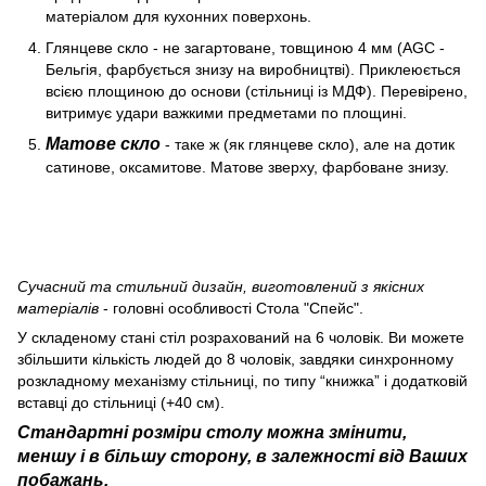
матеріалом для кухонних поверхонь.
Глянцеве скло - не загартоване, товщиною 4 мм (AGC -
Бельгія, фарбується знизу на виробництві). Приклеюється
всією площиною до основи (стільниці із МДФ). Перевірено,
витримує удари важкими предметами по площині.
Матове скло
- таке ж (як глянцеве скло), але на дотик
сатинове, оксамитове. Матове зверху, фарбоване знизу.
Сучасний та стильний дизайн, виготовлений з якісних
матеріалів
- головні особливості Стола "Спейс".
У складеному стані стіл розрахований на 6 чоловік. Ви можете
збільшити кількість людей до 8 чоловік, завдяки синхронному
розкладному механізму стільниці, по типу “книжка” і додатковій
вставці до стільниці (+40 см).
Стандартні розміри столу можна змінити,
меншу і в більшу сторону, в залежності від Ваших
побажань.