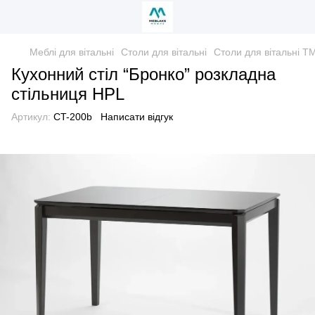
Меблі для вітальні
Столи для вітальні
Столи для вітальні T
Кухонний стіл “Бронко” розкладна
стільниця HPL
Артикул:
CT-200b
Написати відгук