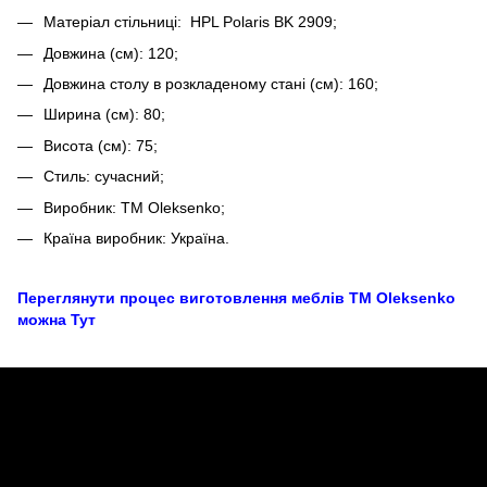
Матеріал стільниці: HPL Polaris BK 2909;
Довжина (см): 120;
Довжина столу в розкладеному стані (см): 160;
Ширина (см): 80;
Висота (см): 75;
Стиль: сучасний;
Виробник: TM Oleksenko;
Країна виробник: Україна.
Переглянути процес виготовлення меблів TM Oleksenko
можна Тут