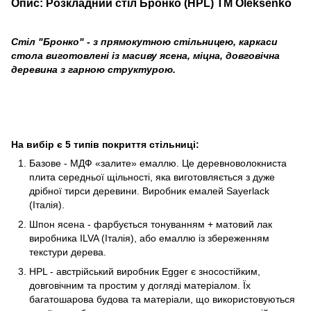
Опис: Розкладний стіл Бронко (HPL) TM Oleksenko
Стіл "Бронко" - з прямокутною стільницею, каркаси
стола виготовлені із масиву ясена, міцна, довговічна
деревина з гарною структурою.
На вибір є 5 типів покриття стільниці:
Базове - МДФ «залите» емаллю. Це деревноволокниста
плита середньої щільності, яка виготовляється з дуже
дрібної тирси деревини. Виробник емалей Sayerlack
(Італія).
Шпон ясена - фарбується тонуванням + матовий лак
виробника ILVA (Італія), або емаллю із збереженням
текстури дерева.
HPL - австрійський виробник Egger є зносостійким,
довговічним та простим у догляді матеріалом. Їх
багатошарова будова та матеріали, що використовуються