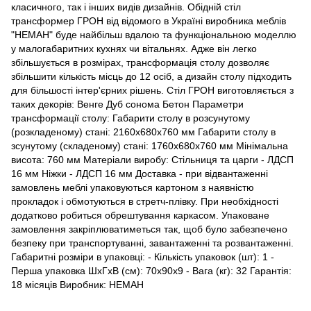
класичного, так і інших видів дизайнів. Обідній стіл
трансформер ГРОН від відомого в Україні виробника меблів
"НЕМАН" буде найбільш вдалою та функціональною моделлю
у малогабаритних кухнях чи вітальнях. Адже він легко
збільшується в розмірах, трансформація столу дозволяє
збільшити кількість місць до 12 осіб, а дизайн столу підходить
для більшості інтер'єрних рішень. Стіл ГРОН виготовляється з
таких декорів: Венге Дуб сонома Бетон Параметри
трансформації столу: Габарити столу в розсунутому
(розкладеному) стані: 2160х680х760 мм Габарити столу в
зсунутому (складеному) стані: 1760х680х760 мм Мінімальна
висота: 760 мм Матеріали виробу: Стільниця та царги - ЛДСП
16 мм Ніжки - ЛДСП 16 мм Доставка - при відвантаженні
замовлень меблі упаковуються картоном з наявністю
прокладок і обмотуються в стретч-плівку. При необхідності
додатково робиться обрештування каркасом. Упаковане
замовлення закріплюватиметься так, щоб було забезпечено
безпеку при транспортуванні, завантаженні та розвантаженні.
Габаритні розміри в упаковці: - Кількість упаковок (шт): 1 -
Перша упаковка ШхГхВ (см): 70х90х9 - Вага (кг): 32 Гарантія:
18 місяців Виробник: НЕМАН