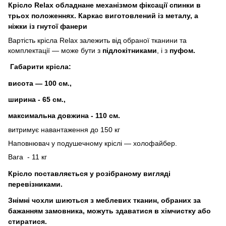
Крісло Relax обладнане механізмом фіксації спинки в
трьох положеннях. Каркас виготовлений із металу, а
ніжки із гнутої фанери
Вартість крісла Relax залежить від обраної тканини та
комплектації ― може бути з
підлокітниками
,
і з
пуфом.
Габарити крісла
:
висота ― 100 см.,
ширина - 65 см.,
максимальна довжина - 110 см.
витримує навантаження до 150 кг
Наповнювач у подушечному кріслі ― холофайбер.
Вага - 11 кг
Крісло поставляється у розібраному вигляді
перевізниками.
Знімні чохли шиються з меблевих тканин,
обраних за
бажанням замовника,
можуть здаватися в хімчистку або
стиратися.