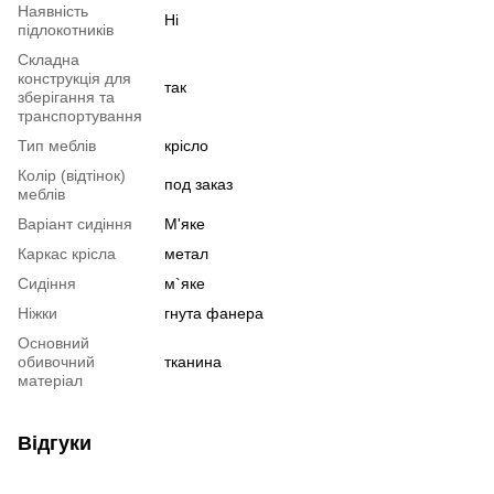
Наявність
Ні
підлокотників
Складна
конструкція для
так
зберігання та
транспортування
Тип меблів
крісло
Колір (відтінок)
под заказ
меблів
Варіант сидіння
М'яке
Каркас крісла
метал
Сидіння
м`яке
Ніжки
гнута фанера
Основний
обивочний
тканина
матеріал
Відгуки