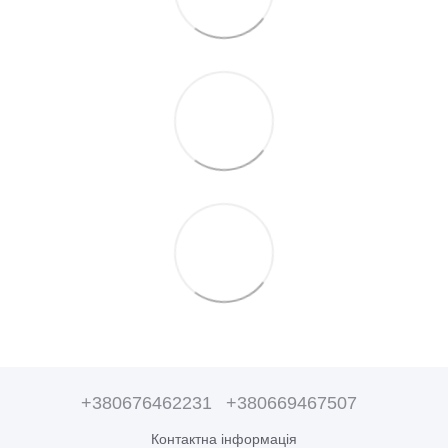
+380676462231
+380669467507
Контактна інформація