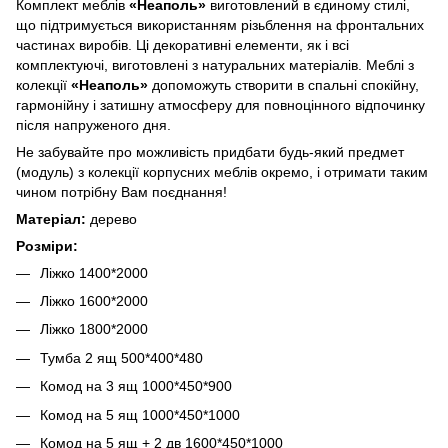
Комплект меблів
«Неаполь»
виготовлений в єдиному стилі,
що підтримується використанням різьблення на фронтальних
частинах виробів. Ці декоративні елементи, як і всі
комплектуючі, виготовлені з натуральних матеріалів. Меблі з
колекції
«Неаполь»
допоможуть створити в спальні спокійну,
гармонійну і затишну атмосферу для повноцінного відпочинку
після напруженого дня.
Не забувайте про можливість придбати будь-який предмет
(модуль) з колекції корпусних меблів окремо, і отримати таким
чином потрібну Вам поєднання!
Матеріал:
дерево
Розміри:
Ліжко 1400*2000
Ліжко 1600*2000
Ліжко 1800*2000
Тумба 2 ящ 500*400*480
Комод на 3 ящ 1000*450*900
Комод на 5 ящ 1000*450*1000
Комод на 5 ящ + 2 дв 1600*450*1000