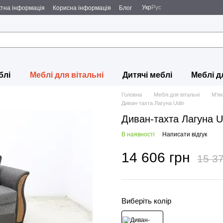
Укр
Рус
ктна інформація
Корисна інформація
Блог
блі
Меблі для вітальні
Дитячі меблі
Меблі д
Головна
Меблі для вітальні
М'як
Диван-тахта Лагуна Udin
Диван-тахта Лагуна U
В наявності
Написати відгук
14 606 грн
15 37
Виберіть колір