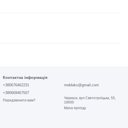
Контактна інформація
+380676462231
meblaks@gmail.com
+380669467507
Черкаси, вул Святотроїцька, 55,
Передзвонити вам?
18000
Мапа проїзду