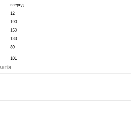
вперед
12
190
150
133
80
101
антія