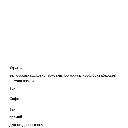
Україна
велюр|жаккард|шенілл|оксамит|рогожка|мікрофібра|габардин|
штучна замша
Так
Софа
Так
прямий
для щоденного сну