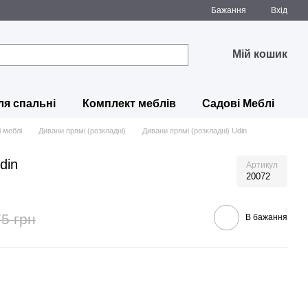
Бажання
Вхід
Мій кошик
ля спальні
Комплект меблів
Садові Меблі
і меблі
Дивани прямі (розкладні)
Дивани прямі (розкладні) Udin
din
Артикул
20072
5 грн
В бажання