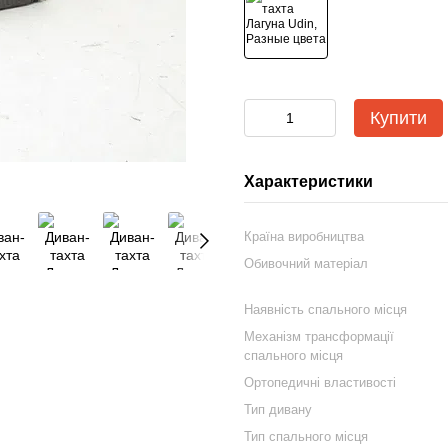
Купити
Характеристики
Країна виробництва
Обивочний матеріал
Наявність спального місця
Механізм трансформації
спального місця
Ортопедичні властивості
Тип дивану
Тип спального місця